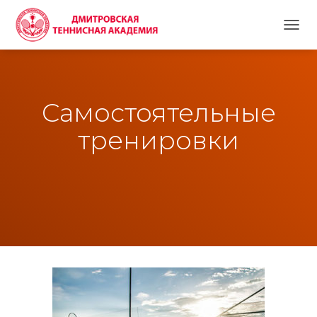
П
Е
Р
Е
К
Самостоятельные
Л
Ю
Ч
тренировки
И
Т
Ь
Н
А
В
И
Г
А
Ц
И
Ю