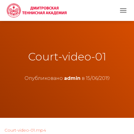
П
Е
Р
Е
К
Л
Ю
Court-video-01
Ч
И
Т
Ь
Н
Опубликовано
admin
в
15/06/2019
А
В
И
Г
А
Ц
И
Ю
Court-video-01.mp4